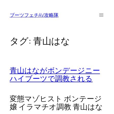
内
容
ブーツフェチAV攻略隊
を
ス
キ
ッ
タグ:
青山はな
プ
青山はながボンデージニー
ハイブーツで調教される
変態マゾヒスト ボンテージ
嬢 イラマチオ調教 青山はな