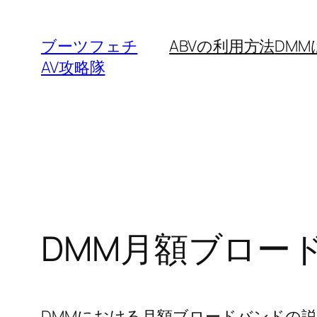
内
容
ブーツフェチ
ABVの利用方法
DM
を
AV攻略隊
ス
キ
ッ
プ
DMM月額ブロー
DMMにおける月額ブロードバンドの