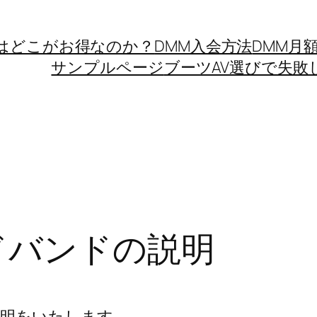
Mはどこがお得なのか？
DMM入会方法
DMM月
サンプルページ
ブーツAV選びで失敗
ドバンドの説明
説明をいたします。