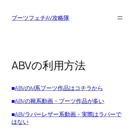
内
容
ブーツフェチAV攻略隊
を
ス
キ
ッ
プ
ABVの利用方法
■
ABVのM系ブーツ作品はコチラから
■
ABVの靴系動画・ブーツ作品が多い
■
ABVラバーレザー系動画・実際はラバーで
はない