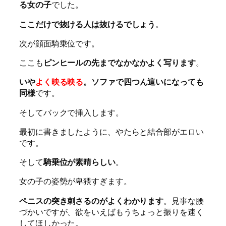
る女の子
でした。
ここだけで抜ける人は抜けるでしょう
。
次が顔面騎乗位です。
ここも
ピンヒールの先までなかなかよく写ります
。
いや
よく映る映る
。ソファで四つん這いになっても
同様
です。
そしてバックで挿入します。
最初に書きましたように、やたらと結合部がエロい
です。
そして
騎乗位が素晴らしい
。
女の子の姿勢が卑猥すぎます。
ペニスの突き刺さるのがよくわかります
。見事な腰
づかいですが、欲をいえばもうちょっと振りを速く
してほしかった。