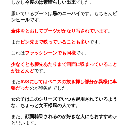
しかし
今度のは素晴らしい出来
でした。
履いているブーツは
黒のニーハイ
です。もちろん
ピ
ンヒール
です。
全体をとおしてブーツがかなり写されています
。
また
ピン先まで映っていることも多い
です。
これは
ファックシーンでも同様
です。
少なくとも膝先あたりまで画面に収まっていること
がほとんど
です。
また
AVSにしてはペニスの抜き挿し部分が異様に卑
猥だった
のが印象的でした。
女の子はこのシリーズでいつも起用されているよう
な、ちょっと女王様風の人
です。
また、
顔面騎乗されるのが好きな人にもおすすめ
か
と思います。