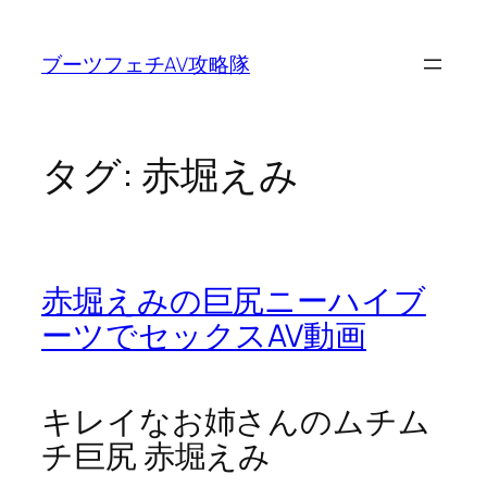
内
容
ブーツフェチAV攻略隊
を
ス
キ
ッ
タグ:
赤堀えみ
プ
赤堀えみの巨尻ニーハイブ
ーツでセックスAV動画
キレイなお姉さんのムチム
チ巨尻 赤堀えみ