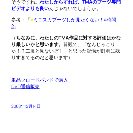
そうですね。
わたしからすれば、TMAのブーツ専門
ビデオよりも良い
んじゃないでしょうか。
参考：「
■
ミニスカブーツしか見たくない！4時間
2
」
（
ちなみに、わたしのTMA作品に対する評価はかな
り厳しいかと思います
。昔観て、「なんじゃこり
ゃ！？二度と見ないぞ！」と思った記憶が鮮明に残
りすぎてるのだと思います）
単品ブロードバンドで購入
DVD通信販売
2008年12月14日