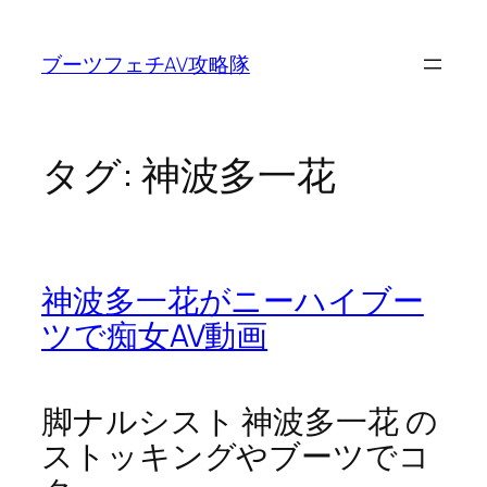
内
容
ブーツフェチAV攻略隊
を
ス
キ
ッ
タグ:
神波多一花
プ
神波多一花がニーハイブー
ツで痴女AV動画
脚ナルシスト 神波多一花 の
ストッキングやブーツでコ