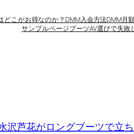
Mはどこがお得なのか？
DMM入会方法
DMM月
サンプルページ
ブーツAV選びで失敗
水沢芦花がロングブーツで立