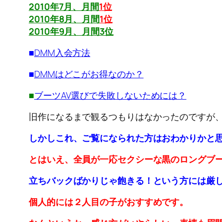
2010年7月、月間
1位
2010年8月、月間
1位
2010年9月、月間3位
■
DMM入会方法
■
DMMはどこがお得なのか？
■
ブーツAV選びで失敗しないためには？
旧作になるまで観るつもりはなかったのですが
しかしこれ、ご覧になられた方はおわかりかと
とはいえ、全員が一応セクシーな黒のロングブ
立ちバックばかりじゃ飽きる！という方には厳
個人的には２人目の子がおすすめです。