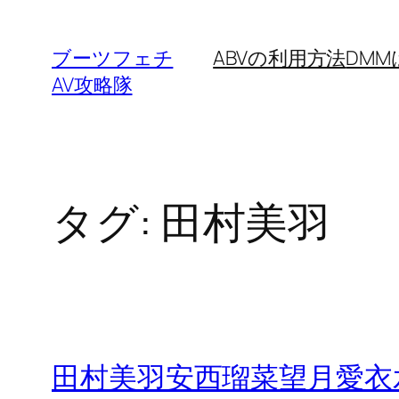
内
容
ブーツフェチ
ABVの利用方法
DM
を
AV攻略隊
ス
キ
ッ
プ
タグ:
田村美羽
田村美羽安西瑠菜望月愛衣