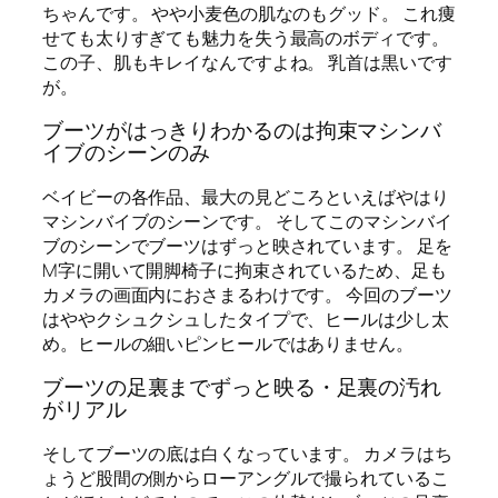
ちゃんです。 やや小麦色の肌なのもグッド。 これ痩
せても太りすぎても魅力を失う最高のボディです。
この子、肌もキレイなんですよね。 乳首は黒いです
が。
ブーツがはっきりわかるのは拘束マシンバ
イブのシーンのみ
ベイビーの各作品、最大の見どころといえばやはり
マシンバイブのシーンです。 そしてこのマシンバイ
ブのシーンでブーツはずっと映されています。 足を
M字に開いて開脚椅子に拘束されているため、足も
カメラの画面内におさまるわけです。 今回のブーツ
はややクシュクシュしたタイプで、ヒールは少し太
め。ヒールの細いピンヒールではありません。
ブーツの足裏までずっと映る・足裏の汚れ
がリアル
そしてブーツの底は白くなっています。 カメラはち
ょうど股間の側からローアングルで撮られているこ