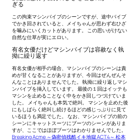
ぎる
この拘束マシンバイブのシーンですが、途中バイブ
でかき回されていると、メイちゃんが思わず右ひざ
を噛みにいくカットがあります。 この思いがけない
自然な仕草が実にエロい。
有名女優だけどマシンバイブは容赦なく執
拗に繰り返す
有名女優が相手の場合、マシンバイブのシーンは責
めが甘くなることがありますが、今回はぜんぜんそ
んなことはありませんでした。 執拗に繰り返しマシ
ンバイブを挿入しています。 最後の１回はイッテも
マシンを止めることなく中をかき回しつづけていま
した。 メイちゃんも本気で絶叫。 マシンを止めた後
にもしばらく絶叫し続けるほどの感じっぷりに見て
いるほうも満足でした。 なお、マシンバイブの前の
シーンにキャットスーツにブーツのシーンがありま
すが、ここではほぼブーツはわかりませんでした。
Breaking Acme ～偽密偵残酷イキ地獄 ACT4～ 松本