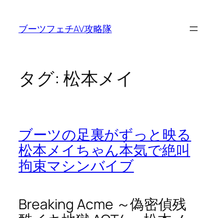
内
容
ブーツフェチAV攻略隊
を
ス
キ
ッ
タグ:
松本メイ
プ
ブーツの足裏がずっと映る
松本メイちゃん本気で絶叫
拘束マシンバイブ
Breaking Acme ～偽密偵残