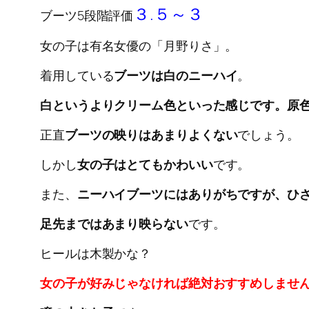
３.５～３
ブーツ5段階評価
女の子は有名女優の「月野りさ」。
着用している
ブーツは白のニーハイ
。
白というよりクリーム色といった感じです。原
正直
ブーツの映りはあまりよくない
でしょう。
しかし
女の子はとてもかわいい
です。
また、
ニーハイブーツにはありがちですが、ひ
足先まではあまり映らない
です。
ヒールは木製かな？
女の子が好みじゃなければ絶対おすすめしませ