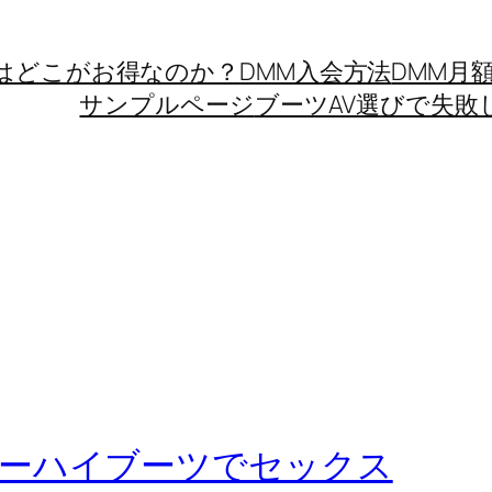
Mはどこがお得なのか？
DMM入会方法
DMM月
サンプルページ
ブーツAV選びで失敗
ニーハイブーツでセックス