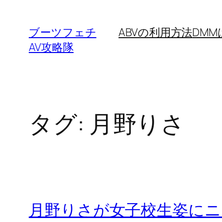
内
容
ブーツフェチ
ABVの利用方法
DM
を
AV攻略隊
ス
キ
ッ
プ
タグ:
月野りさ
月野りさが女子校生姿に