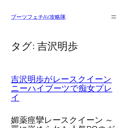
内
容
ブーツフェチAV攻略隊
を
ス
キ
ッ
タグ:
吉沢明歩
プ
吉沢明歩がレースクイーン
ニーハイブーツで痴女プレ
イ
媚薬痙攣レースクイーン ～