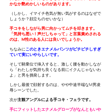
かなか艶めかしいものがあります。
（しかし、イマイチ色気が無い気がするのはなぜで
しょうか？顔立ちのせいかな）
手コキをしながら男に向かってムチを叩きます。
「気持ち悪い！声だしちゃって」と言葉責めされる
のは、M性のある人には良いでしょうか。
ちなみに
このときエナメルパンツがピチピチしすぎ
ていて実にいやらしいです。
そして騎乗位で挿入すると、激しく腰を動かしなが
ら「わたしが気持ち良くなる前にイクんじゃないわ
よ」と男を挑発します。
しかし最後で顔射するのは、やや中途半端なM男凌
辱シーンでした。
次が
主観アングルによる手コキ・フェラです。
手にフィットしたエナメルグローブがなんともいや