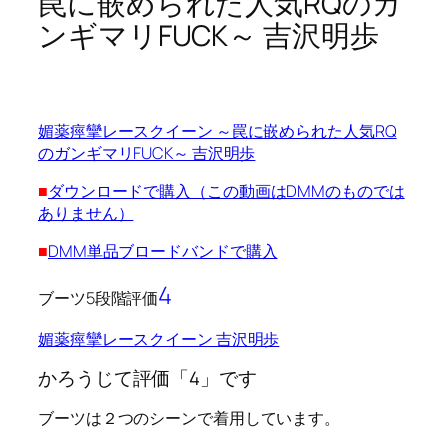
罠に嵌められた人気RQのガ
ンギマリFUCK～ 吉沢明歩
媚薬痙攣レースクイーン ～罠に嵌められた人気RQ
のガンギマリFUCK～ 吉沢明歩
■
ダウンロードで購入（この動画はDMMのものでは
ありません）
■
DMM単品ブロードバンドで購入
4
ブーツ5段階評価
媚薬痙攣レースクイーン 吉沢明歩
かろうじて評価「4」です
ブーツは２つのシーンで着用しています。