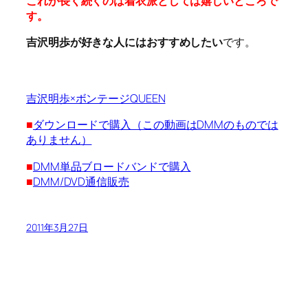
これが長く続くのは着衣派としては嬉しいところで
す。
吉沢明歩が好きな人にはおすすめしたい
です。
吉沢明歩×ボンテージQUEEN
■
ダウンロードで購入（この動画はDMMのものでは
ありません）
■
DMM単品ブロードバンドで購入
■
DMM/DVD通信販売
2011年3月27日