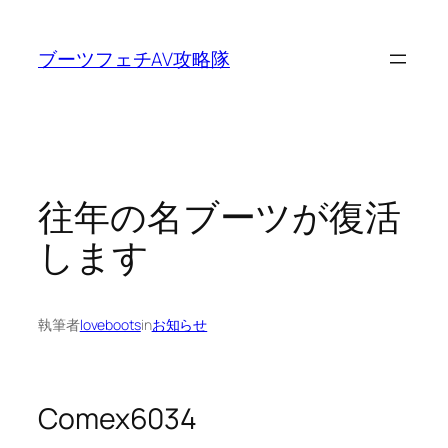
内
容
ブーツフェチAV攻略隊
を
ス
キ
ッ
プ
往年の名ブーツが復活
します
執筆者
loveboots
in
お知らせ
Comex6034