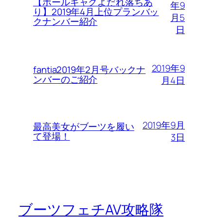
【ボールギャグよだれ落ちあ
年9
り】2019年4月上位プランバッ
月5
クナンバー紹介
日
2019年9
fantia2019年2月号バックナ
ンバーのご紹介
月4日
2019年9月
最高美女がブーツを履い
て登場！
3日
ブーツフェチAV攻略隊