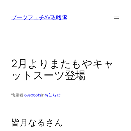
内
容
ブーツフェチAV攻略隊
を
ス
キ
ッ
プ
2月よりまたもやキャ
ットスーツ登場
執筆者
loveboots
in
お知らせ
皆月なるさん