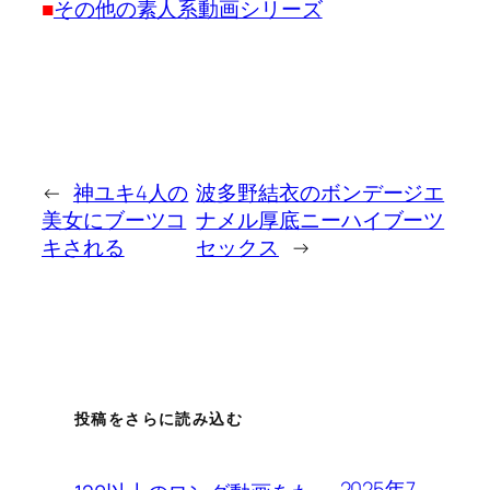
■
その他の素人系動画シリーズ
←
神ユキ4人の
波多野結衣のボンデージエ
美女にブーツコ
ナメル厚底ニーハイブーツ
キされる
セックス
→
投稿をさらに読み込む
2025年7