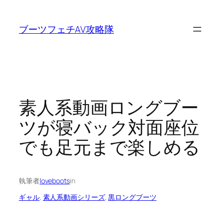
内
容
ブーツフェチAV攻略隊
を
ス
キ
ッ
プ
素人系動画ロングブー
ツが寝バック対面座位
でも足元まで楽しめる
執筆者
loveboots
in
ギャル
, 
素人系動画シリーズ
, 
黒ロングブーツ