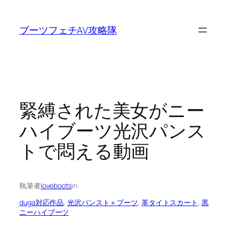
内
容
ブーツフェチAV攻略隊
を
ス
キ
ッ
プ
緊縛された美女がニー
ハイブーツ光沢パンス
トで悶える動画
執筆者
loveboots
in
duga対応作品
, 
光沢パンスト＋ブーツ
, 
革タイトスカート
, 
黒
ニーハイブーツ