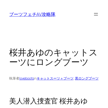
内
容
ブーツフェチAV攻略隊
を
ス
キ
ッ
プ
桜井あゆのキャットス
ーツにロングブーツ
執筆者
loveboots
in
キャットスーツ＋ブーツ
, 
黒ロングブーツ
美人潜入捜査官 桜井あゆ