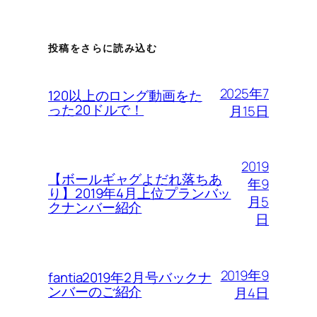
投稿をさらに読み込む
2025年7
120以上のロング動画をた
った20ドルで！
月15日
2019
【ボールギャグよだれ落ちあ
年9
り】2019年4月上位プランバッ
月5
クナンバー紹介
日
2019年9
fantia2019年2月号バックナ
ンバーのご紹介
月4日