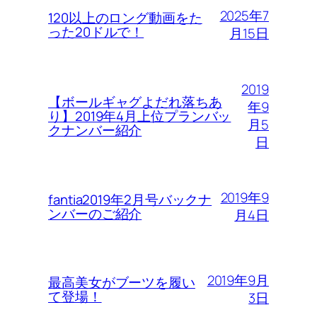
2025年7
120以上のロング動画をた
った20ドルで！
月15日
2019
【ボールギャグよだれ落ちあ
年9
り】2019年4月上位プランバッ
月5
クナンバー紹介
日
2019年9
fantia2019年2月号バックナ
ンバーのご紹介
月4日
2019年9月
最高美女がブーツを履い
て登場！
3日