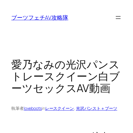
内
容
ブーツフェチAV攻略隊
を
ス
キ
ッ
プ
愛乃なみの光沢パンス
トレースクイーン白ブ
ーツセックスAV動画
執筆者
loveboots
in
レースクイーン
, 
光沢パンスト＋ブーツ