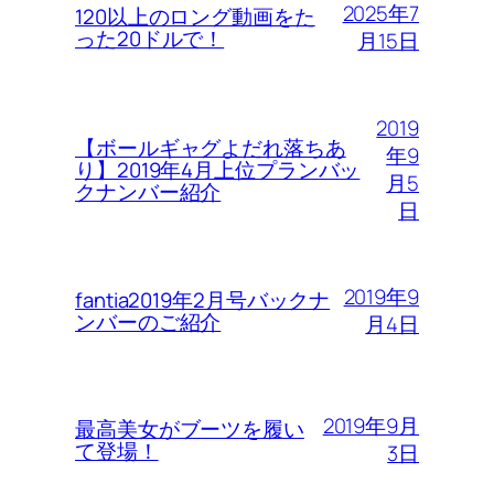
2025年7
120以上のロング動画をた
った20ドルで！
月15日
2019
【ボールギャグよだれ落ちあ
年9
り】2019年4月上位プランバッ
月5
クナンバー紹介
日
2019年9
fantia2019年2月号バックナ
ンバーのご紹介
月4日
2019年9月
最高美女がブーツを履い
て登場！
3日