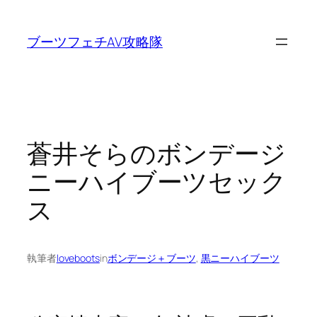
内
容
ブーツフェチAV攻略隊
を
ス
キ
ッ
プ
蒼井そらのボンデージ
ニーハイブーツセック
ス
執筆者
loveboots
in
ボンデージ＋ブーツ
, 
黒ニーハイブーツ