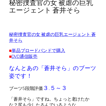
秘密捜査官の女 被虐の巨乳
エージェント 蒼井そら
秘密捜査官の女 被虐の巨乳エージェント 蒼
井そら
■
単品ブロードバンドで購入
■
DVD通信販売
なんとあの「蒼井そら」のブーツ
姿です！
３.５～３
ブーツ5段階評価
「蒼井そら」ですね。ちょっと老けたか
な？尻も少したるんでいるような。